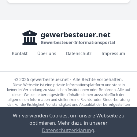
gewerbesteuer
.net
Gewerbesteuer-Informationsportal
Kontakt
Über uns
Datenschutz
Impressum
© 2026 gewerbesteuer.net - Alle Rechte vorbehalten.
Diese Webseite ist eine private Informationsplattform und steht in
keinerlei Verbindung zu staatlichen Institutionen oder Behörden. Alle auf
dieser Webseite bereitgestellten Inhalte dienen ausschließlich der
allgemeinen Information und stellen keine Rechts- oder Steuerberatung
dar. Für die Richtigkeit, Vollständigkeit und Aktualität der bereitgestellten
Informationen wird keine Gewähr übernommen. Bei rechtlichen oder
steuerlichen Fragen wenden Sie sich bitte an einen qualifizierten
Wir verwenden Cookies, um unsere Webseite zu
Fachberater.
optimieren. Mehr dazu in unserer
Die Steuerdaten auf gewerbesteuer.net basieren auf den Erhebungen der
Statistische Ämter des Bundes und der Länder (Lizenz:
dl-de/by-2-0
,
Datenschutzerklärung
.
Datensätze: 71231-01-02-5, 71231-01-03-5) sowie Eigenrecherche.