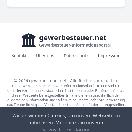
gewerbesteuer
.net
Gewerbesteuer-Informationsportal
Kontakt
Über uns
Datenschutz
Impressum
© 2026 gewerbesteuer.net - Alle Rechte vorbehalten.
Diese Webseite ist eine private Informationsplattform und steht in
keinerlei Verbindung zu staatlichen Institutionen oder Behörden. Alle auf
dieser Webseite bereitgestellten Inhalte dienen ausschließlich der
allgemeinen Information und stellen keine Rechts- oder Steuerberatung
dar. Für die Richtigkeit, Vollständigkeit und Aktualität der bereitgestellten
Informationen wird keine Gewähr übernommen. Bei rechtlichen oder
steuerlichen Fragen wenden Sie sich bitte an einen qualifizierten
Wir verwenden Cookies, um unsere Webseite zu
Fachberater.
optimieren. Mehr dazu in unserer
Die Steuerdaten auf gewerbesteuer.net basieren auf den Erhebungen der
Statistische Ämter des Bundes und der Länder (Lizenz:
dl-de/by-2-0
,
Datenschutzerklärung
.