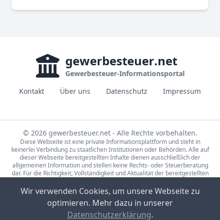
gewerbesteuer
.net
Gewerbesteuer-Informationsportal
Kontakt
Über uns
Datenschutz
Impressum
© 2026 gewerbesteuer.net - Alle Rechte vorbehalten.
Diese Webseite ist eine private Informationsplattform und steht in
keinerlei Verbindung zu staatlichen Institutionen oder Behörden. Alle auf
dieser Webseite bereitgestellten Inhalte dienen ausschließlich der
allgemeinen Information und stellen keine Rechts- oder Steuerberatung
dar. Für die Richtigkeit, Vollständigkeit und Aktualität der bereitgestellten
Informationen wird keine Gewähr übernommen. Bei rechtlichen oder
steuerlichen Fragen wenden Sie sich bitte an einen qualifizierten
Wir verwenden Cookies, um unsere Webseite zu
Fachberater.
optimieren. Mehr dazu in unserer
Die Steuerdaten auf gewerbesteuer.net basieren auf den Erhebungen der
Statistische Ämter des Bundes und der Länder (Lizenz:
dl-de/by-2-0
,
Datenschutzerklärung
.