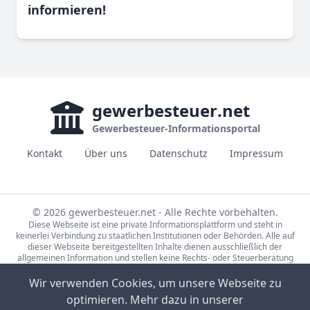
informieren!
gewerbesteuer
.net
Gewerbesteuer-Informationsportal
Kontakt
Über uns
Datenschutz
Impressum
© 2026 gewerbesteuer.net - Alle Rechte vorbehalten.
Diese Webseite ist eine private Informationsplattform und steht in
keinerlei Verbindung zu staatlichen Institutionen oder Behörden. Alle auf
dieser Webseite bereitgestellten Inhalte dienen ausschließlich der
allgemeinen Information und stellen keine Rechts- oder Steuerberatung
dar. Für die Richtigkeit, Vollständigkeit und Aktualität der bereitgestellten
Informationen wird keine Gewähr übernommen. Bei rechtlichen oder
Wir verwenden Cookies, um unsere Webseite zu
steuerlichen Fragen wenden Sie sich bitte an einen qualifizierten
optimieren. Mehr dazu in unserer
Fachberater.