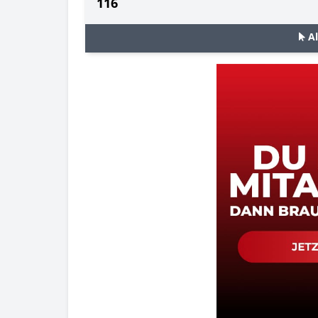
116
A