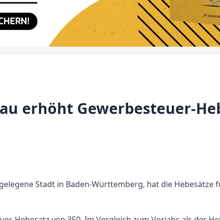
au erhöht Gewerbesteuer-Heb
gelegene Stadt in Baden-Württemberg, hat die Hebesätze f
uer-Hebesatz von 350. Im Vergleich zum Vorjahr, als der Heb