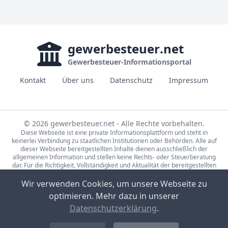
gewerbesteuer
.net
Gewerbesteuer-Informationsportal
Kontakt
Über uns
Datenschutz
Impressum
© 2026 gewerbesteuer.net - Alle Rechte vorbehalten.
Diese Webseite ist eine private Informationsplattform und steht in
keinerlei Verbindung zu staatlichen Institutionen oder Behörden. Alle auf
dieser Webseite bereitgestellten Inhalte dienen ausschließlich der
allgemeinen Information und stellen keine Rechts- oder Steuerberatung
dar. Für die Richtigkeit, Vollständigkeit und Aktualität der bereitgestellten
Informationen wird keine Gewähr übernommen. Bei rechtlichen oder
steuerlichen Fragen wenden Sie sich bitte an einen qualifizierten
Wir verwenden Cookies, um unsere Webseite zu
Fachberater.
optimieren. Mehr dazu in unserer
Die Steuerdaten auf gewerbesteuer.net basieren auf den Erhebungen der
Statistische Ämter des Bundes und der Länder (Lizenz:
dl-de/by-2-0
,
Datenschutzerklärung
.
Datensätze: 71231-01-02-5, 71231-01-03-5) sowie Eigenrecherche.
Bild-Quellen Sponsored-Links: CC0, Partner-Unternehmen, Pexels Lizenz,