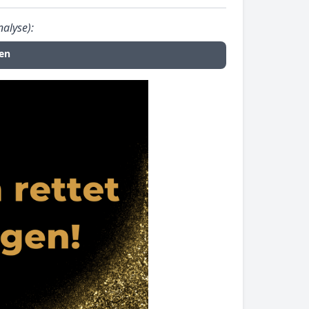
nalyse):
en