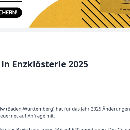
n Enzklösterle 2025
alw (Baden-Württemberg) hat für das Jahr 2025 Änderungen
euer.net auf Anfrage mit.
ndsteuer B wird von zuvor 445 auf 540 angehoben. Der Gewe