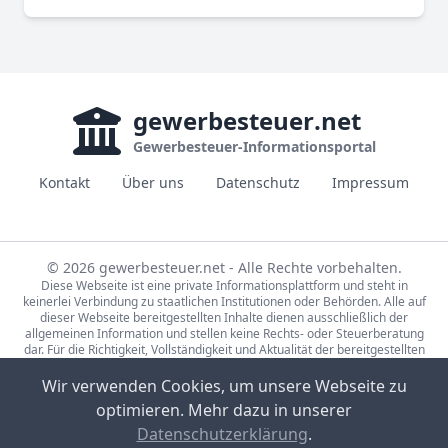
gewerbesteuer
.net
Gewerbesteuer-Informationsportal
Kontakt
Über uns
Datenschutz
Impressum
© 2026 gewerbesteuer.net - Alle Rechte vorbehalten.
Diese Webseite ist eine private Informationsplattform und steht in
keinerlei Verbindung zu staatlichen Institutionen oder Behörden. Alle auf
dieser Webseite bereitgestellten Inhalte dienen ausschließlich der
allgemeinen Information und stellen keine Rechts- oder Steuerberatung
dar. Für die Richtigkeit, Vollständigkeit und Aktualität der bereitgestellten
Informationen wird keine Gewähr übernommen. Bei rechtlichen oder
steuerlichen Fragen wenden Sie sich bitte an einen qualifizierten
Wir verwenden Cookies, um unsere Webseite zu
Fachberater.
optimieren. Mehr dazu in unserer
Die Steuerdaten auf gewerbesteuer.net basieren auf den Erhebungen der
Statistische Ämter des Bundes und der Länder (Lizenz:
dl-de/by-2-0
,
Datenschutzerklärung
.
Datensätze: 71231-01-02-5, 71231-01-03-5) sowie Eigenrecherche.