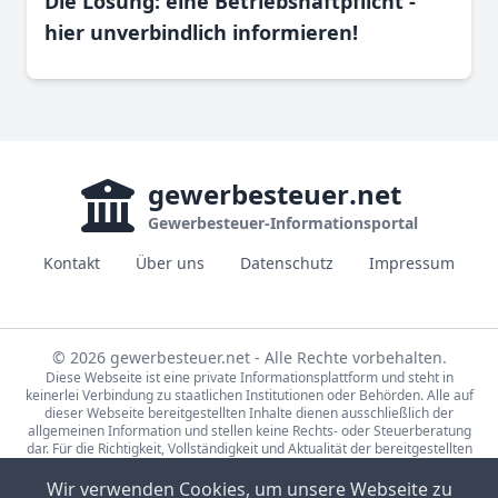
Die Lösung: eine Betriebshaftpflicht -
hier unverbindlich informieren!
gewerbesteuer
.net
Gewerbesteuer-Informationsportal
Kontakt
Über uns
Datenschutz
Impressum
© 2026 gewerbesteuer.net - Alle Rechte vorbehalten.
Diese Webseite ist eine private Informationsplattform und steht in
keinerlei Verbindung zu staatlichen Institutionen oder Behörden. Alle auf
dieser Webseite bereitgestellten Inhalte dienen ausschließlich der
allgemeinen Information und stellen keine Rechts- oder Steuerberatung
dar. Für die Richtigkeit, Vollständigkeit und Aktualität der bereitgestellten
Informationen wird keine Gewähr übernommen. Bei rechtlichen oder
steuerlichen Fragen wenden Sie sich bitte an einen qualifizierten
Wir verwenden Cookies, um unsere Webseite zu